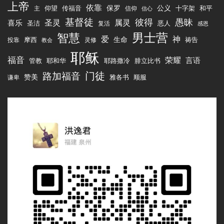
上帝
依靠
传福音
保罗
公义
十字架
仰望
和平
主
信仰
信心
基督徒
彼得
愚昧
圣灵
属灵
喜乐
圣洁
恶人
复活
感恩
男士营
智慧
爱
神
生命
祷告
摩西
投靠
灵修
教会
耶稣
福音
荣耀
言语
管教
腓立比书
耶和华
耶路撒冷
路加福音
门徒
赞美
雅各书
顺服
谦卑