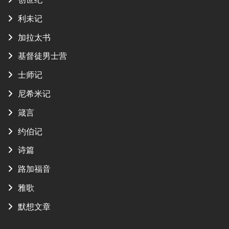
利未记
加拉太书
基督徒男士营
士师记
尼希米记
箴言
约伯记
诗篇
路加福音
雅歌
默想文章