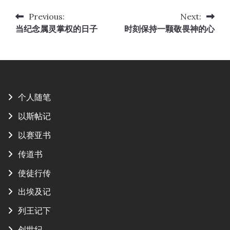
Previous:
Next:
文
当纪念属灵掌权的日子
时刻保持一颗敬畏神的心
章
导
航
个人随笔
以斯帖记
以赛亚书
传道书
使徒行传
出埃及记
列王记下
创世纪