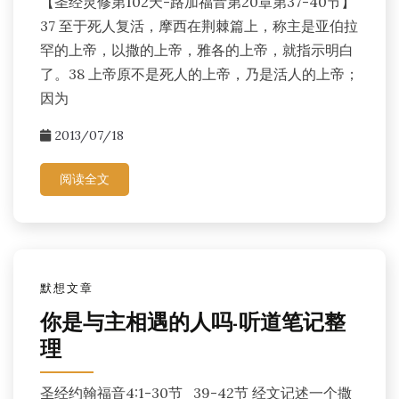
【圣经灵修第102天-路加福音第20章第37-40节】
37 至于死人复活，摩西在荆棘篇上，称主是亚伯拉
罕的上帝，以撒的上帝，雅各的上帝，就指示明白
了。38 上帝原不是死人的上帝，乃是活人的上帝；
因为
2013/07/18
阅读全文
默想文章
你是与主相遇的人吗-听道笔记整
理
圣经约翰福音4:1-30节 39-42节 经文记述一个撒