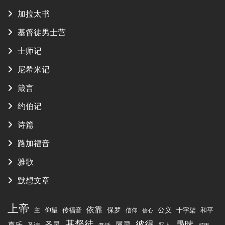
加拉太书
基督徒男士营
士师记
尼希米记
箴言
约伯记
诗篇
路加福音
雅歌
默想文章
上帝
依靠
传福音
保罗
公义
十字架
仰望
和平
主
信仰
信心
基督徒
彼得
愚昧
圣灵
属灵
喜乐