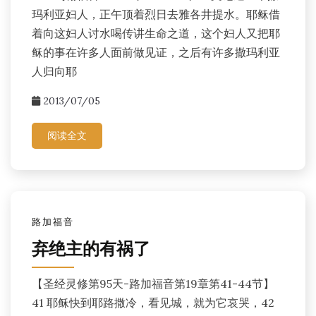
玛利亚妇人，正午顶着烈日去雅各井提水。耶稣借
着向这妇人讨水喝传讲生命之道，这个妇人又把耶
稣的事在许多人面前做见证，之后有许多撒玛利亚
人归向耶
2013/07/05
阅读全文
路加福音
弃绝主的有祸了
【圣经灵修第95天-路加福音第19章第41-44节】
41 耶稣快到耶路撒冷，看见城，就为它哀哭，42