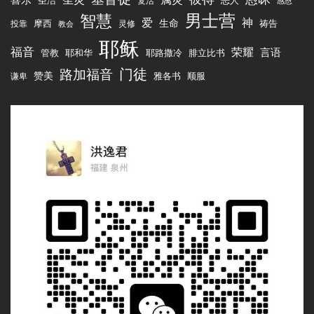
圣洁
恶人
复活
感恩
男士营
智慧
爱
神
生命
祷告
摩西
投靠
灵修
教会
耶稣
福音
荣耀
言语
管教
腓立比书
耶和华
耶路撒冷
路加福音
门徒
赞美
雅各书
顺服
谦卑