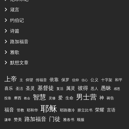
箴言
约伯记
诗篇
路加福音
雅歌
默想文章
上帝
依靠
传福音
保罗
公义
十字架
仰望
和平
主
信仰
信心
基督徒
彼得
愚昧
圣灵
属灵
喜乐
圣洁
恶人
复活
感恩
男士营
智慧
爱
神
生命
祷告
摩西
投靠
灵修
教会
耶稣
福音
荣耀
言语
管教
腓立比书
耶和华
耶路撒冷
路加福音
门徒
赞美
雅各书
顺服
谦卑