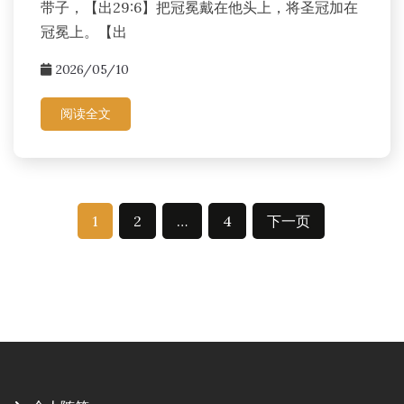
带子，【出29:6】把冠冕戴在他头上，将圣冠加在
冠冕上。【出
2026/05/10
阅读全文
文
1
2
…
4
下一页
章
分
页