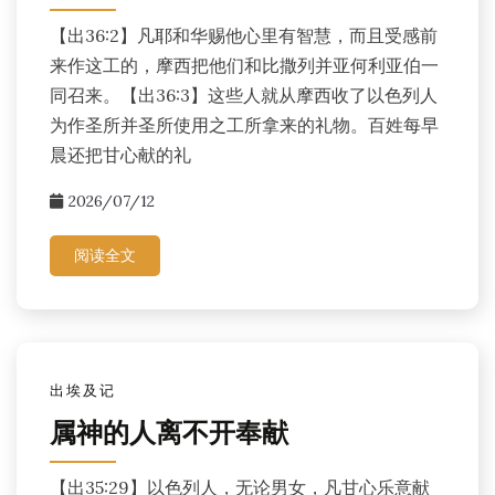
【出36:2】凡耶和华赐他心里有智慧，而且受感前
来作这工的，摩西把他们和比撒列并亚何利亚伯一
同召来。【出36:3】这些人就从摩西收了以色列人
为作圣所并圣所使用之工所拿来的礼物。百姓每早
晨还把甘心献的礼
2026/07/12
阅读全文
出埃及记
属神的人离不开奉献
【出35:29】以色列人，无论男女，凡甘心乐意献