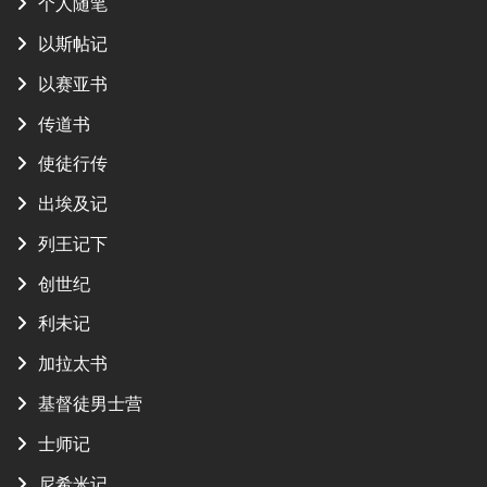
个人随笔
以斯帖记
以赛亚书
传道书
使徒行传
出埃及记
列王记下
创世纪
利未记
加拉太书
基督徒男士营
士师记
尼希米记