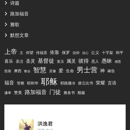
诗篇
路加福音
雅歌
默想文章
上帝
依靠
传福音
保罗
公义
十字架
仰望
和平
主
信仰
信心
基督徒
彼得
愚昧
圣灵
属灵
喜乐
圣洁
恶人
复活
感恩
男士营
智慧
爱
神
生命
祷告
摩西
投靠
灵修
教会
耶稣
福音
荣耀
言语
管教
腓立比书
耶和华
耶路撒冷
路加福音
门徒
赞美
雅各书
顺服
谦卑