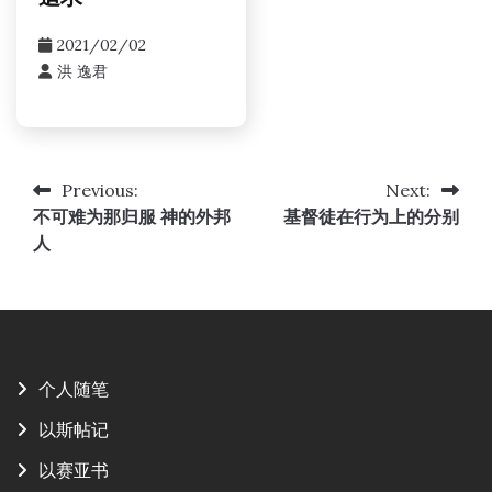
2021/02/02
洪 逸君
Previous:
Next:
文
不可难为那归服 神的外邦
基督徒在行为上的分别
章
人
导
航
个人随笔
以斯帖记
以赛亚书