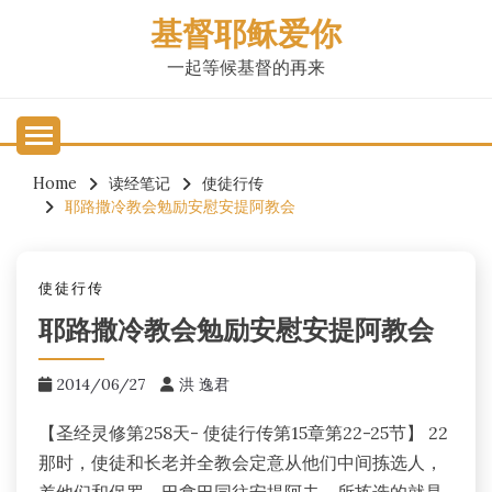
Skip
基督耶稣爱你
to
content
一起等候基督的再来
Home
读经笔记
使徒行传
耶路撒冷教会勉励安慰安提阿教会
使徒行传
耶路撒冷教会勉励安慰安提阿教会
2014/06/27
洪 逸君
【圣经灵修第258天- 使徒行传第15章第22-25节】 22
那时，使徒和长老并全教会定意从他们中间拣选人，
差他们和保罗、巴拿巴同往安提阿去。所拣选的就是