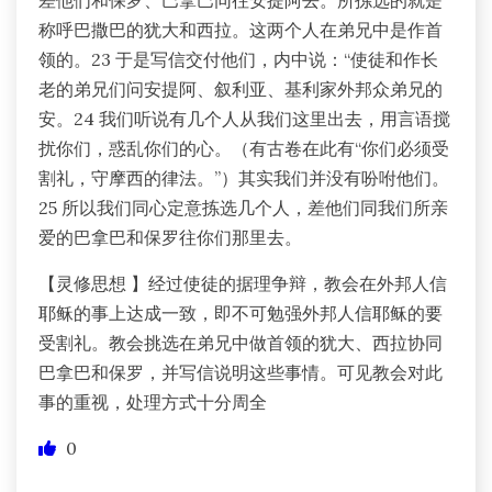
称呼巴撒巴的犹大和西拉。这两个人在弟兄中是作首
领的。23 于是写信交付他们，内中说：“使徒和作长
老的弟兄们问安提阿、叙利亚、基利家外邦众弟兄的
安。24 我们听说有几个人从我们这里出去，用言语搅
扰你们，惑乱你们的心。（有古卷在此有“你们必须受
割礼，守摩西的律法。”）其实我们并没有吩咐他们。
25 所以我们同心定意拣选几个人，差他们同我们所亲
爱的巴拿巴和保罗往你们那里去。
【灵修思想 】经过使徒的据理争辩，教会在外邦人信
耶稣的事上达成一致，即不可勉强外邦人信耶稣的要
受割礼。教会挑选在弟兄中做首领的犹大、西拉协同
巴拿巴和保罗，并写信说明这些事情。可见教会对此
事的重视，处理方式十分周全
0