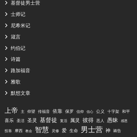
基督徒男士营
士师记
尼希米记
箴言
约伯记
诗篇
路加福音
雅歌
默想文章
上帝
依靠
传福音
保罗
公义
十字架
仰望
和平
主
信仰
信心
基督徒
彼得
愚昧
圣灵
属灵
喜乐
圣洁
恶人
复活
感恩
男士营
智慧
爱
神
生命
祷告
摩西
投靠
灵修
教会