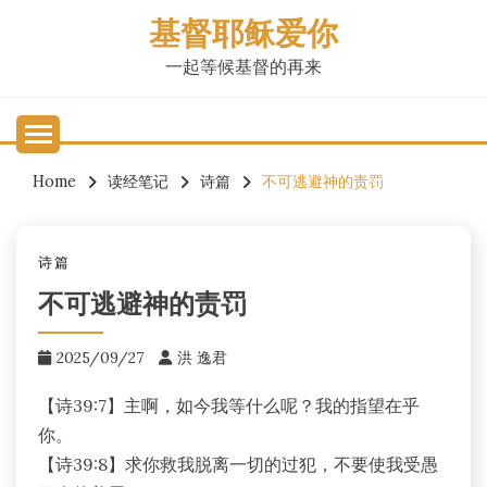
Skip
基督耶稣爱你
to
content
一起等候基督的再来
Home
读经笔记
诗篇
不可逃避神的责罚
诗篇
不可逃避神的责罚
2025/09/27
洪 逸君
【诗39:7】主啊，如今我等什么呢？我的指望在乎
你。
【诗39:8】求你救我脱离一切的过犯，不要使我受愚