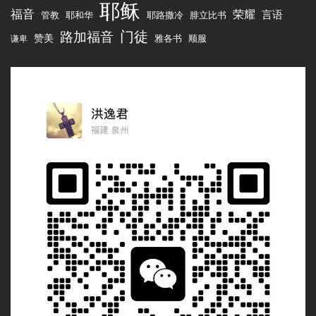
耶稣
福音
荣耀
言语
管教
腓立比书
耶和华
耶路撒冷
路加福音
门徒
赞美
雅各书
顺服
谦卑