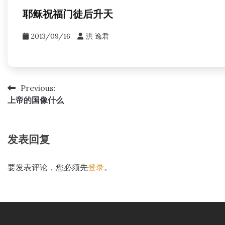
耶稣祝福门徒后升天
2013/09/16
洪 逸君
Previous:
文
上帝的国像什么
章
导
发表回复
航
要发表评论，您必须先
登录
。