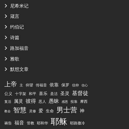
尼希米记
箴言
约伯记
诗篇
路加福音
雅歌
默想文章
上帝
依靠
传福音
保罗
仰望
主
信仰
信心
基督徒
圣灵
喜乐
公义
十字架
圣洁
和平
彼得
愚昧
属灵
恶人
摩西
复活
投靠
感恩
男士营
智慧
爱
神
生命
灵修
教会
耶稣
福音
祷告
管教
耶和华
耶路撒冷