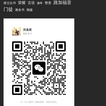
路加福音
荣耀
言语
腓立比书
赞美
谦卑
门徒
雅各书
顺服