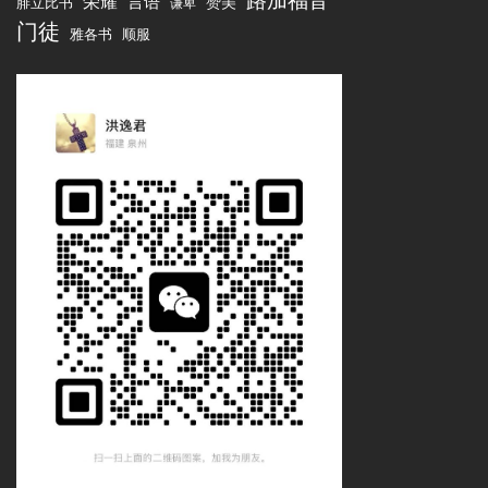
荣耀
言语
腓立比书
赞美
谦卑
门徒
雅各书
顺服