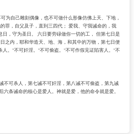
不可为自己雕刻偶像，也不可做什么形像仿佛上天、下地，
的罪，自父及子，直到三四代； 爱我、守我诫命的，我
日，守为圣日。 六日要劳碌做你一切的工， 但第七日是
六日之内，耶和华造天、地、海，和其中的万物，第七日便
人。“不可奸淫。“不可偷盗。“不可作假见证陷害人。“不
诫不可杀人，第七诫不可奸淫，第八诫不可偷盗，第九诫
后六条诫命的核心是爱人。神就是爱，他的命令就是爱。