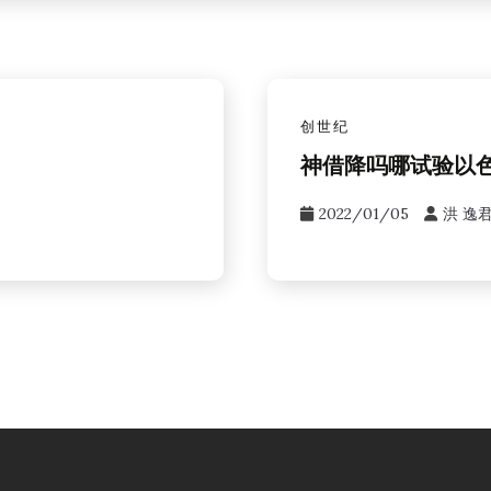
创世纪
神借降吗哪试验以
2022/01/05
洪 逸