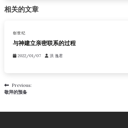
相关的文章
创世纪
与神建立亲密联系的过程
2022/01/07
洪 逸君
Previous:
文
敬拜的预备
章
导
航