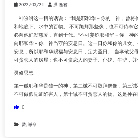
2022/03/24
洪 逸君
神吩咐这一切的话说： “我是耶和华－你的 神，曾将
和地底下、水中的百物。 不可跪拜那些像，也不可侍奉
必向他们发慈爱，直到千代。“不可妄称耶和华－你 神的
向耶和华－你 神当守的安息日。这一日你和你的儿女、
安息，所以耶和华赐福与安息日，定为圣日。“当孝敬父母
可贪恋人的房屋；也不可贪恋人的妻子、仆婢、牛驴，并他一切
灵修思想：
第一诫耶和华是独一的神，第二诫不可敬拜偶像，第三诫
不可做假见证陷害人，第十诫不可贪恋人的物。这是神在
0
爱
,
诫命