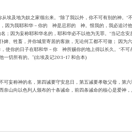
你从埃及地为奴之家领出来。“除了我以外，你不可有别的神。“
它，因为我耶和华－你的 神是忌邪的 神。恨我的，我必追讨他
名；因为妄称耶和华名的，耶和华必不以他为无罪。“当记念安息
仆婢、牲畜，并你城里寄居的客旅，无论何工都不可做； 因为
，使你的日子在耶和华－你 神所赐你的地上得以长久。“不可杀
所有的。”(出埃及记20:1-17 和合本)
不可妄称神的名，第四诫要守安息日，第五诫要孝敬父母，第六
西奈山向以色列人颁布的十条诫命，前四条诫命的核心是爱神，