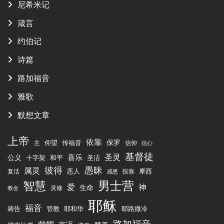
尼希米记
箴言
约伯记
诗篇
路加福音
雅歌
默想文章
上帝
依靠
传福音
保罗
仰望
主
信仰
信心
基督徒
圣灵
喜乐
公义
十字架
圣洁
和平
彼得
愚昧
属灵
恶人
摩西
复活
投靠
感恩
男士营
智慧
爱
神
生命
灵修
教会
耶稣
福音
祷告
管教
耶和华
耶路撒冷
路加福音